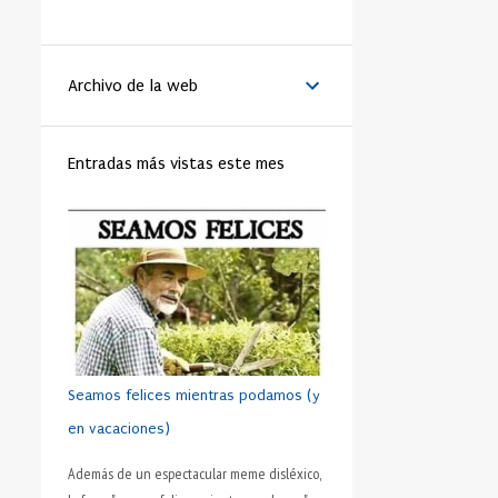
LA VANGUARDIA
51
BENEDICTO XVI
44
Archivo de la web
MATRIMONIO
44
PAPA
42
RELIGIÓN
41
FAMILIA
40
Entradas más vistas este mes
TRABAJO
40
JÓVENES
39
VIDA
39
VIRTUD
39
IGLESIA
37
MORAL
37
SHAKESPEARE
35
DINERO
35
CRISTIANISMO
34
HUMANO
34
PRUDENCIA
34
METÁFORA
33
SEXO
32
ADOLESCENTE
31
Seamos felices mientras podamos (y
HOMBRES
31
ESFUERZO
30
en vacaciones)
FÚTBOL
30
AMISTAD
28
Además de un espectacular meme disléxico,