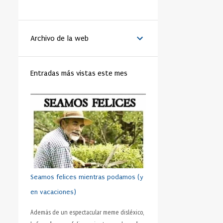
LA VANGUARDIA
51
BENEDICTO XVI
44
Archivo de la web
MATRIMONIO
44
PAPA
42
RELIGIÓN
41
FAMILIA
40
Entradas más vistas este mes
TRABAJO
40
JÓVENES
39
VIDA
39
VIRTUD
39
IGLESIA
37
MORAL
37
SHAKESPEARE
35
DINERO
35
CRISTIANISMO
34
HUMANO
34
PRUDENCIA
34
METÁFORA
33
SEXO
32
ADOLESCENTE
31
Seamos felices mientras podamos (y
HOMBRES
31
ESFUERZO
30
en vacaciones)
FÚTBOL
30
AMISTAD
28
Además de un espectacular meme disléxico,