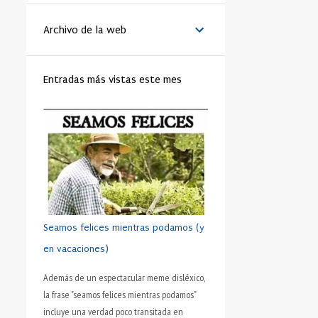
BENEDICTO XVI
44
Archivo de la web
MATRIMONIO
44
PAPA
42
RELIGIÓN
41
FAMILIA
40
Entradas más vistas este mes
TRABAJO
40
JÓVENES
39
VIDA
39
VIRTUD
39
IGLESIA
37
MORAL
37
SHAKESPEARE
35
DINERO
35
CRISTIANISMO
34
HUMANO
34
PRUDENCIA
34
METÁFORA
33
SEXO
32
ADOLESCENTE
31
Seamos felices mientras podamos (y
HOMBRES
31
ESFUERZO
30
en vacaciones)
FÚTBOL
30
AMISTAD
28
Además de un espectacular meme disléxico,
la frase "seamos felices mientras podamos"
INTELIGENCIA
28
VALORES
28
incluye una verdad poco transitada en