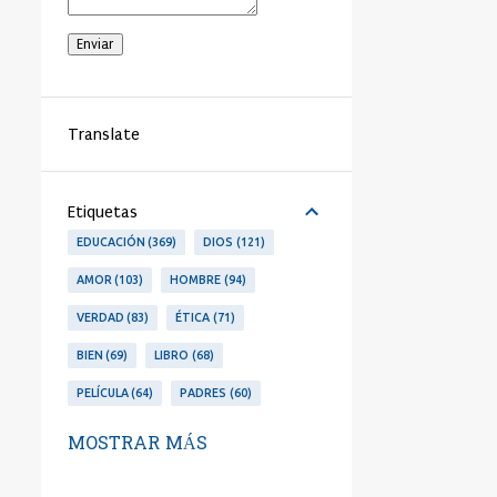
Translate
Etiquetas
EDUCACIÓN
369
DIOS
121
AMOR
103
HOMBRE
94
VERDAD
83
ÉTICA
71
BIEN
69
LIBRO
68
PELÍCULA
64
PADRES
60
LIBERTAD
53
PERSONA
53
MOSTRAR MÁS
LA VANGUARDIA
51