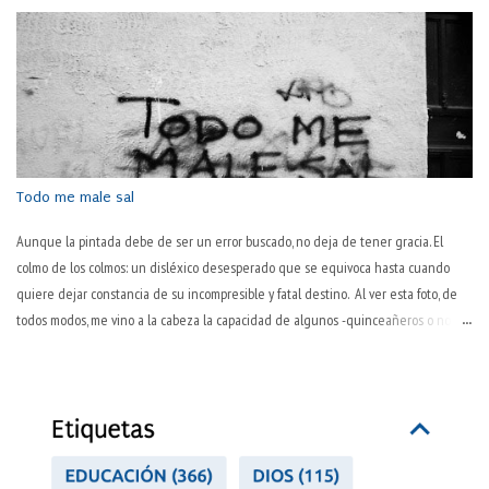
habituales en boca de muchas personas. Que hay algo desagradable en el
trabajo, todos lo sabemos. El hablar normal —y quizás ya poco habitual— así lo
sugiere: "este pantalón lo tienes ya muy trabajado; cámbiatelo". El trabajo
desgasta. ¿Pero es lo único que hace? Es más, ¿es lo que consigue de modo
primario? ¿No será ese desgaste una consecuencia habitual pero no necesaria
en su esencia, sino algo debido a la inevitable corporalidad y temporalidad? Por
pasos, que la sociedad actual es tozuda. "La pasión es el motor del trabajo" Así lo
decía Pep Guardiola,...
Todo me male sal
Aunque la pintada debe de ser un error buscado, no deja de tener gracia. El
colmo de los colmos: un disléxico desesperado que se equivoca hasta cuando
quiere dejar constancia de su incompresible y fatal destino. Al ver esta foto, de
todos modos, me vino a la cabeza la capacidad de algunos -quinceañeros o no- de
ver todo en negativo. Se trata de un error de visión y de juicio sobre uno mismo.
Es peculiar esta manera inaprensiva y extremadamente dura de juzgarse a uno
mismo. "No hago nada bien", proclaman a los cuatro vientos. Hay varios tipos de
personas así. Dos, como mínimo. Los primeros lo hacen por llamar la atención, por
lograr, ni que sea así, que les hagan caso. Otros (pesimistas o personas con
autoestima baja) tienen las gafas oscurecidas y todo lo que ven es oscuro y torpe: