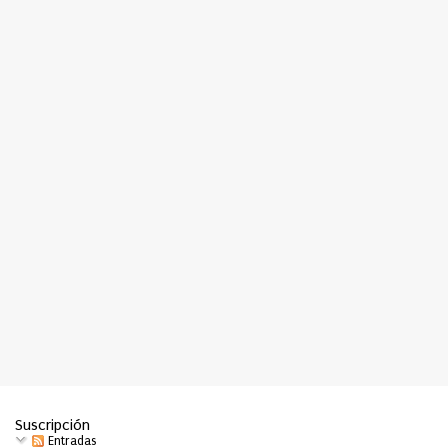
r
i
o
s
Suscripción
Entradas