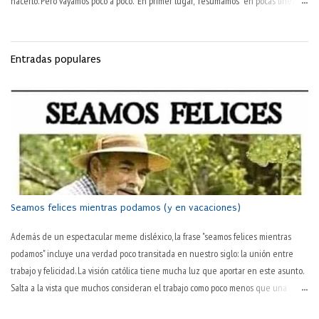
hacerlo. Pero vayamos poco a poco. En primer lugar, resumamos en pocas líneas
esa obra maestra inmortal: La Odisea —ese poema griego de 24 cantos, atribuido
a Homero, del siglo VIII a. C. — narra la vuelta a casa , tras la guerra de Troya, del
héroe griego Odiseo (al modo latino, Ulises). Además de haber luchado diez años
Entradas populares
en esa guerra, Odiseo tarda otros diez más en regresar a la isla de Ítaca, de la
que era ni más ni menos que rey. Durante esos veinte años, su hijo Telémaco y
su esposa Penélope —prototipo clásico de mujer activamente fiel— han de tolerar
en su palacio a los pretendientes que habían dado por muerto a Odiseo, y que se
dedicaban a consumir los bienes de la familia. Se...
Seamos felices mientras podamos (y en vacaciones)
Además de un espectacular meme disléxico, la frase "seamos felices mientras
podamos" incluye una verdad poco transitada en nuestro siglo: la unión entre
trabajo y felicidad. La visión católica tiene mucha luz que aportar en este asunto.
Salta a la vista que muchos consideran el trabajo como poco menos que una
tortura en sí. "Todavía es martes" o "¡por fin es juernes!" son dos tonterías