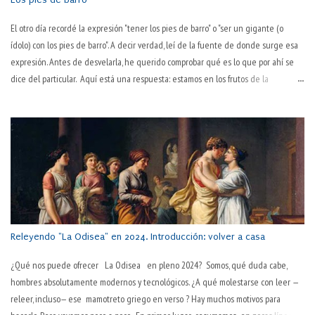
sugiere: "este pantalón lo tienes ya muy trabajado; cámbiatelo". El trabajo
El otro día recordé la expresión "tener los pies de barro" o "ser un gigante (o
desgasta. ¿Pero es lo único que hace? Es más, ¿es lo que consigue de modo
ídolo) con los pies de barro". A decir verdad, leí de la fuente de donde surge esa
primario? ¿No será ese desgaste una consecuencia habitual pero no necesaria
expresión. Antes de desvelarla, he querido comprobar qué es lo que por ahí se
en su esencia, sino algo debido a la inevitable corporalidad y temporalidad? Por
dice del particular. Aquí está una respuesta: estamos en los frutos de la
pasos, que la sociedad actual es tozuda. "La pasión es el motor del trabajo" Así lo
expresión, cuyo origen ya no se conoce. La expresión tiene como fuente ni más
decía Pep Guardiola,...
ni menos que el libro de Daniel, en su capítulo II, versículos 31 a 45 . La Biblia, sí.
Otra vez, sí. Por enésima vez, un caso en que un texto se ha hecho cultura: vida y
vidilla, lo cual es un éxito (pasado) del original. No nos vendría mal recordar su
origen. Para entender mejor la expresión. Lo copio al final del post por si uno es
tan vago que no quiere hacer un click en el link. Allí, el profeta Daniel le cuenta
al rey de nombre impronunciable (Nabucodonosor) el sentido de uno de sus
sueños más perturbadores. Es importante tener presente el significado de la
metáf...
Releyendo "La Odisea" en 2024. Introducción: volver a casa
¿Qué nos puede ofrecer La Odisea en pleno 2024? Somos, qué duda cabe,
hombres absolutamente modernos y tecnológicos. ¿A qué molestarse con leer —
releer, incluso— ese mamotreto griego en verso ? Hay muchos motivos para