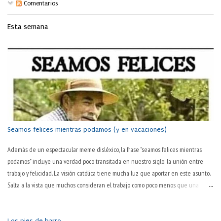
Comentarios
Esta semana
Seamos felices mientras podamos (y en vacaciones)
Además de un espectacular meme disléxico, la frase "seamos felices mientras
podamos" incluye una verdad poco transitada en nuestro siglo: la unión entre
trabajo y felicidad. La visión católica tiene mucha luz que aportar en este asunto.
Salta a la vista que muchos consideran el trabajo como poco menos que una
tortura en sí. "Todavía es martes" o "¡por fin es juernes!" son dos tonterías
habituales en boca de muchas personas. Que hay algo desagradable en el
trabajo, todos lo sabemos. El hablar normal —y quizás ya poco habitual— así lo
Los pies de barro