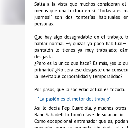
Salta a la vista que muchos consideran e
menos que una tortura en sí. "Todavía es ma
juernes!" son dos tonterías habituales
personas.
Que hay algo desagradable en el trabajo, t
hablar normal —y quizás ya poco habitual— a
pantalón lo tienes ya muy trabajado; cámb
desgasta.
¿Pero es lo único que hace? Es más, ¿es lo 
primario? ¿No será ese desgaste una consecue
la inevitable corporalidad y temporalidad?
Por pasos, que la sociedad actual es tozuda.
"La pasión es el motor del trabajo"
Así lo decía Pep Guardiola, y muchos otros 
Banc Sabadell lo tomó clave de su anuncio.
Como excepcional entrenador que es, podemo
pequeño, pero se agranda, sin duda, al es