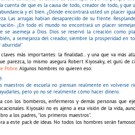
a cuenta de que es la causa de todo, creador de todo, y que 
bundancia y el bien. ¿Dónde encontrará usted un placer igua
eza. Las arrugas habían desaparecido de su frente. Respland
nación-. ¡En todo el mundo no encontrará un placer semeja
e se asemeja a Dios. Dios se reservó la creación como pla
ién, a semejanza del creador, siembre la prosperidad en t
 aburrida!”
laves más importantes: la finalidad... y una que va más all
 que parezca, lo mismo asegura Robert Kiyosaky, el gurú de c
re Pobre
. Algunos hombres no quieren eso:
té.
os maestros de escuela no piensan realmente en volverse ri
ayudarles, pero yo no sé realmente cómo hacer dinero.
asa con los bomberos, enfermeros y demás personas que ej
ionales. Kiyosaki no es ajeno a esa visión de la vida, aun
bro a los padres, "los primeros maestros".
ora a este pack de ideas. No todos los hombres serán famoso