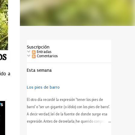
Suscripción
Entradas
Comentarios
Esta semana
ido a
Los pies de barro
El otro día recordé la expresión "tener los pies de
barro" o "ser un gigante (o ídolo) con los pies de barro".
A decir verdad, leí de la fuente de donde surge esa
expresión. Antes de desvelarla, he querido comprobar
qué es lo que por ahí se dice del particular. Aquí está