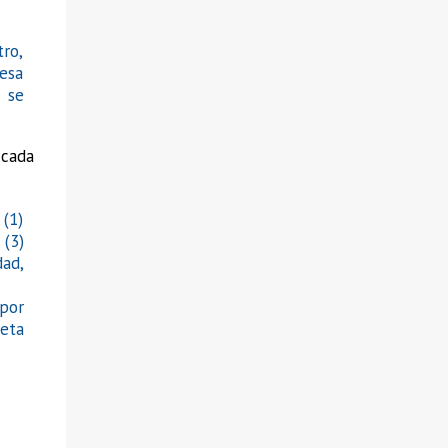
son monotemáticas, preparadísimas y exhaustivas por
profundas. Son una masterclass. Una delicia. Yo he visto
tro,
algunas. Me viene a la cabeza Celibidace , ese gran
esa
director de orquestas....
o se
icada
(1)
 (3)
dad,
 por
reta