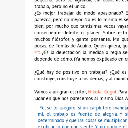
trabajo, pero no el único.
¿Es mejor trabajar de modo apasionado? E
parezca, pero no mejor. No es lo mismo el se
bien, por mucho que tantísimas veces vayan
consecuente deleite o placer. Sobre est
muchos filósofos y gente pensante. Me qu
pocas, de Tomás de Aquino. Quien quiera, qu
4º:
¿Es la delectación la medida o regla seg
depende de cómo. (Ya hemos explicado en qu
¿Qué hay de positivo en trabajar? ¿Qué es 
construye, construye a los demás, y al mundo
Vamos a un gran escritor,
Nikolai Gogol
. Par
lugar en que nos parecemos al mismo Dios. As
“Yo, se lo aseguro, si un carpintero mane
mí, el trabajo es fuente de alegría. Y
determinado y que las cosas se multiplican
explicar lo que uno siente. Y no porque el