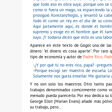
que todo eso es obra suya; porque uno se d
como si fuera un mago, va esparciendo la a
prosiguió Konstanzhoglo, y levantó la cab
todo él como un rey en el día de su coro
Aquí justamente aquí, es donde el hombr
supremo y exige en el hombre que él tamb
suyo. ¡Y todavía dicen que esto es una labor
Aparece en este texto de Gogol una de las c
dinero: "el dinero es cosa aparte". Por raro
tipo de economía y autor de
Padre Rico, Pad
-¿Y por qué tú no eres rico, papá? -pregun
-Porque escogí ser maestro de escuela. L
Solamente nos gusta enseñar. Me gustaría 
Y no son solo los maestros. Otro tanto p
trabajos denominados comúnmente como vocac
menudo pueda parecerlo. Por eso dedica su li
George Eliot (Marian Evans) añade más pólv
su trabajo, pero...