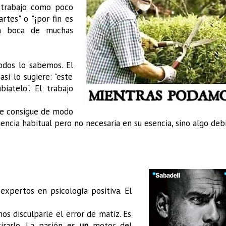
l trabajo como poco
rtes" o "¡por fin es
 en boca de muchas
odos lo sabemos. El
sí lo sugiere: "este
iatelo". El trabajo
que consigue de modo
ncia habitual pero no necesaria en su esencia, sino algo deb
expertos en psicología positiva. El
s disculparle el error de matiz. Es
tirarlo. La pasión es
un
motor del