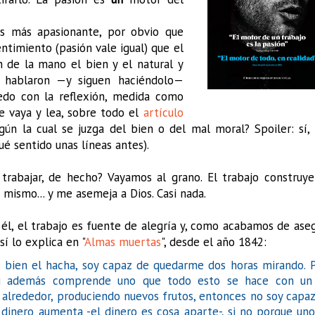
s más apasionante, por obvio que
ntimiento (pasión vale igual) que el
 de la mano el bien y el natural y
o hablaron —y siguen haciéndolo—
edo con la reflexión, medida como
e vaya y lea, sobre todo el
artículo
ún la cual se juzga del bien o del mal moral? Spoiler: sí,
é sentido unas líneas antes).
trabajar, de hecho? Vayamos al grano. El trabajo construy
 mismo... y me asemeja a Dios. Casi nada.
a él, el trabajo es fuente de alegría y, como acabamos de aseg
í lo explica en "
Almas muertas
", desde el año 1842:
ja bien el hacha, soy capaz de quedarme dos horas mirando. 
 si además comprende uno que todo esto se hace con un 
 alrededor, produciendo nuevos frutos, entonces no soy capa
 dinero aumenta -el dinero es cosa aparte-, si no porque un