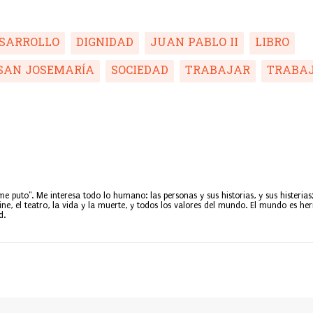
SARROLLO
DIGNIDAD
JUAN PABLO II
LIBRO
SAN JOSEMARÍA
SOCIEDAD
TRABAJAR
TRABA
uto". Me interesa todo lo humano: las personas y sus historias, y sus histerias;
l cine, el teatro, la vida y la muerte, y todos los valores del mundo. El mundo es he
d.