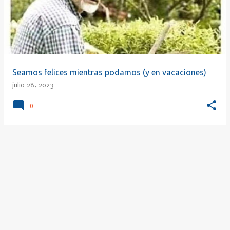
r
a
d
a
s
Seamos felices mientras podamos (y en vacaciones)
julio 28, 2023
0