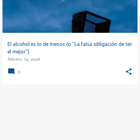
r
a
d
a
s
El alcohol es lo de menos (o "La falsa obligación de ser
el mejor")
febrero 14, 2026
0