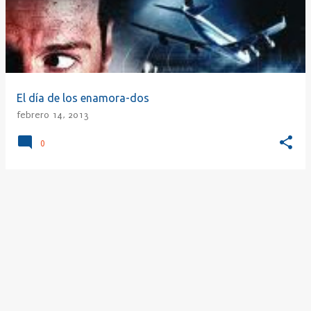
r
a
d
a
s
El día de los enamora-dos
febrero 14, 2013
0