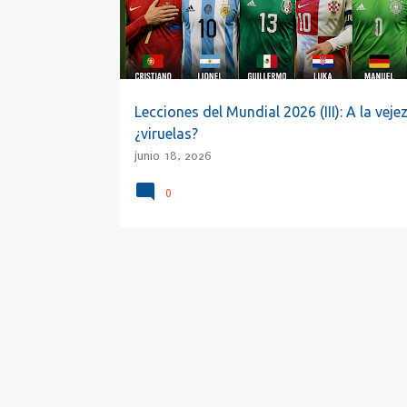
a
d
a
s
Lecciones del Mundial 2026 (III): A la vejez
¿viruelas?
junio 18, 2026
0