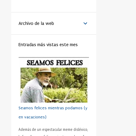
LA VANGUARDIA
51
BENEDICTO XVI
44
Archivo de la web
MATRIMONIO
44
PAPA
42
RELIGIÓN
41
FAMILIA
40
Entradas más vistas este mes
TRABAJO
40
JÓVENES
39
VIDA
39
VIRTUD
39
IGLESIA
37
MORAL
37
SHAKESPEARE
35
DINERO
35
CRISTIANISMO
34
HUMANO
34
PRUDENCIA
34
METÁFORA
33
SEXO
32
ADOLESCENTE
31
Seamos felices mientras podamos (y
HOMBRES
31
ESFUERZO
30
en vacaciones)
FÚTBOL
30
AMISTAD
28
Además de un espectacular meme disléxico,