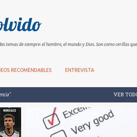
Ir al contenido principal
olvido
es temas de siempre: el hombre, el mundo y Dios. Son como cerillas que 
DEOS RECOMENDABLES
ENTREVISTA
encia
VER TOD
+
7
ARISTÓTELES
EDUCACIÓN
EQUIDAD
+
1