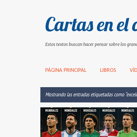
Cartas en el 
Estos textos buscan hacer pensar sobre los grand
PÁGINA PRINCIPAL
LIBROS
VÍ
Mostrando las entradas etiquetadas como
excel
E
CRISTIANO RONALDO
CUMBRE
EXCELENCIA
n
t
r