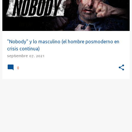
r
a
d
a
s
"Nobody" y lo masculino (el hombre posmoderno en
crisis continua)
septiembre 07, 2021
0