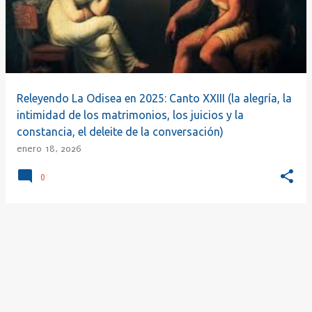
r
a
d
a
s
Releyendo La Odisea en 2025: Canto XXIII (la alegría, la
intimidad de los matrimonios, los juicios y la
constancia, el deleite de la conversación)
enero 18, 2026
0