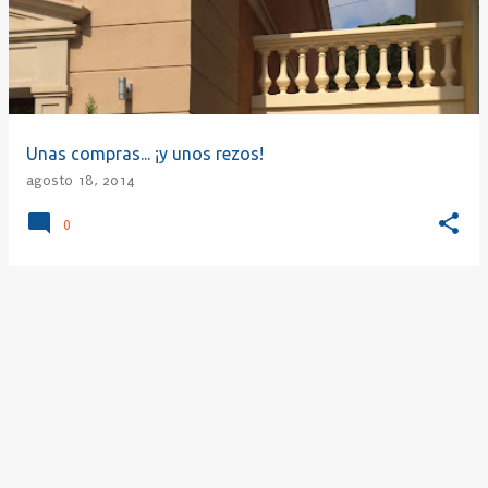
r
a
d
a
s
Unas compras... ¡y unos rezos!
agosto 18, 2014
0