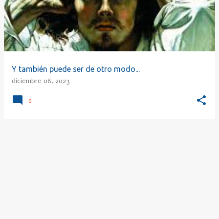
r
a
d
a
s
Y también puede ser de otro modo...
diciembre 08, 2023
0