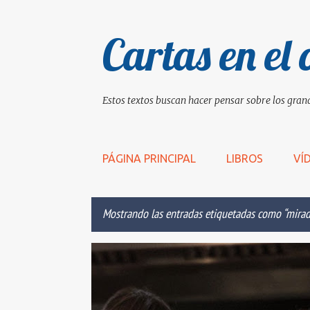
Cartas en el 
Estos textos buscan hacer pensar sobre los grand
PÁGINA PRINCIPAL
LIBROS
VÍ
Mostrando las entradas etiquetadas como
mira
E
"EL PODER OCULTO DE LA AMABILIDAD"
ANUNCIO
n
t
r