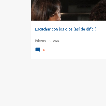
a
d
a
s
Escuchar con los ojos (así de difícil)
febrero 13, 2024
0