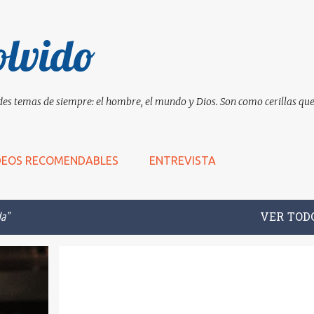
Ir al contenido principal
olvido
es temas de siempre: el hombre, el mundo y Dios. Son como cerillas que 
DEOS RECOMENDABLES
ENTREVISTA
da
VER TOD
+
12
BIEN
INTERIOR
INTIMIDAD
ÍNTIMO
MIRADA
PEDAL
PENSAR
+