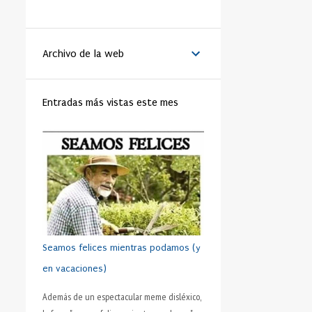
LA VANGUARDIA
51
BENEDICTO XVI
44
Archivo de la web
MATRIMONIO
44
PAPA
42
RELIGIÓN
41
FAMILIA
40
Entradas más vistas este mes
TRABAJO
40
JÓVENES
39
VIDA
39
VIRTUD
39
IGLESIA
37
MORAL
37
SHAKESPEARE
35
DINERO
35
CRISTIANISMO
34
HUMANO
34
PRUDENCIA
34
METÁFORA
33
SEXO
32
ADOLESCENTE
31
Seamos felices mientras podamos (y
HOMBRES
31
ESFUERZO
30
en vacaciones)
FÚTBOL
30
AMISTAD
28
Además de un espectacular meme disléxico,