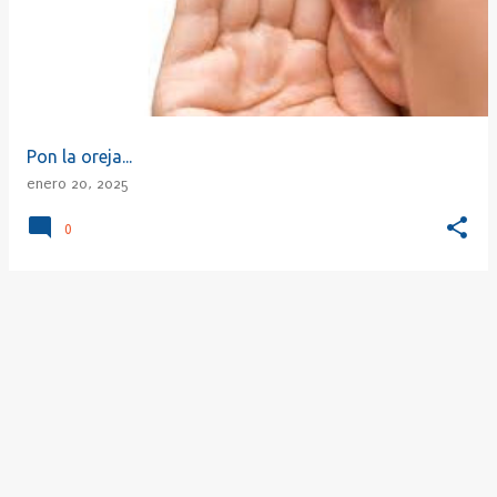
r
a
d
a
s
Pon la oreja...
enero 20, 2025
0