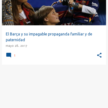
r
a
d
a
s
El Barça y su impagable propaganda familiar y de
paternidad
mayo 28, 2017
1