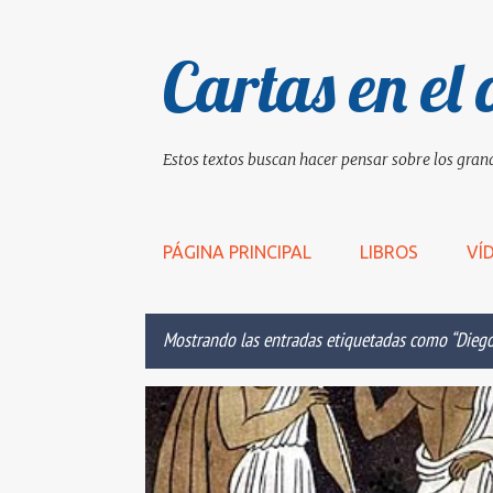
Cartas en el 
Estos textos buscan hacer pensar sobre los grand
PÁGINA PRINCIPAL
LIBROS
VÍ
Mostrando las entradas etiquetadas como
Diego
E
ACCIONES
ARDUO
BATALLA CULTURAL
BIEN
n
t
r