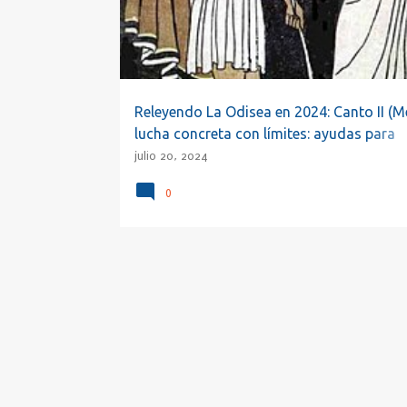
a
d
a
s
Releyendo La Odisea en 2024: Canto II (M
lucha concreta con límites: ayudas para
madurar, II)
julio 20, 2024
0