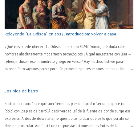
desgasta. ¿Pero es lo único que hace? Es más, ¿es lo que consigue de modo
primario? ¿No será ese desgaste una consecuencia habitual pero no necesaria
en su esencia, sino algo debido a la inevitable corporalidad y temporalidad? Por
pasos, que la sociedad actual es tozuda. "La pasión es el motor del trabajo" Así lo
decía Pep Guardiola,...
Releyendo "La Odisea" en 2024. Introducción: volver a casa
¿Qué nos puede ofrecer La Odisea en pleno 2024? Somos, qué duda cabe,
hombres absolutamente modernos y tecnológicos. ¿A qué molestarse con leer —
releer, incluso— ese mamotreto griego en verso ? Hay muchos motivos para
hacerlo. Pero vayamos poco a poco. En primer lugar, resumamos en pocas líneas
esa obra maestra inmortal: La Odisea —ese poema griego de 24 cantos, atribuido
a Homero, del siglo VIII a. C. — narra la vuelta a casa , tras la guerra de Troya, del
héroe griego Odiseo (al modo latino, Ulises). Además de haber luchado diez años
Los pies de barro
en esa guerra, Odiseo tarda otros diez más en regresar a la isla de Ítaca, de la
El otro día recordé la expresión "tener los pies de barro" o "ser un gigante (o
que era ni más ni menos que rey. Durante esos veinte años, su hijo Telémaco y
ídolo) con los pies de barro". A decir verdad, leí de la fuente de donde surge esa
su esposa Penélope —prototipo clásico de mujer activamente fiel— han de tolerar
expresión. Antes de desvelarla, he querido comprobar qué es lo que por ahí se
en su palacio a los pretendientes que habían dado por muerto a Odiseo, y que se
dice del particular. Aquí está una respuesta: estamos en los frutos de la
dedicaban a consumir los bienes de la familia. Se...
expresión, cuyo origen ya no se conoce. La expresión tiene como fuente ni más