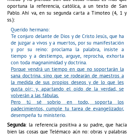
oportuna la referencia, católica, a un texto de San
Pablo. Ahí va, en su
segunda carta a Timoteo (4, 1 y
ss.):
Querido hermano:
Te conjuro delante de Dios y de Cristo Jesús, que ha
de juzgar a vivos y a muertos, por su manifestación
y por su reino: proclama la palabra, insiste a
tiempo y a destiempo, arguye, reprocha, exhorta
con toda magnanimidad y doctrina.
Porque vendrá un tiempo en que no soportarán la
sana doctrina, sino que se rodearán de maestros a
la medida de sus propios deseos y de lo que les
gusta oír; y, apartando el oído de la verdad, se
volverán a las fábulas.
Pero tú sé sobrio en todo, soporta los
padecimientos, cumple tu tarea de evangelizador,
desempeña tu ministerio.
Segunda
: la referencia positiva a su padre, que hacía
bien las cosas que Telémaco aún no: obras y palabras