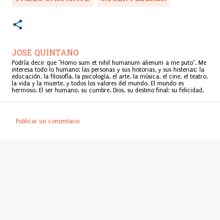
JOSE QUINTANO
Podría decir que "Homo sum et nihil humanum alienum a me puto". Me
interesa todo lo humano: las personas y sus historias, y sus histerias; la
educación, la filosofía, la psicología, el arte, la música, el cine, el teatro,
la vida y la muerte, y todos los valores del mundo. El mundo es
hermoso. El ser humano, su cumbre. Dios, su destino final: su felicidad.
Publicar un comentario
C
o
m
e
n
t
a
r
i