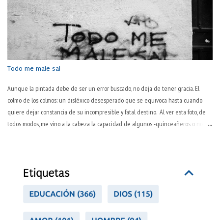
sugiere: "este pantalón lo tienes ya muy trabajado; cámbiatelo". El trabajo
desgasta. ¿Pero es lo único que hace? Es más, ¿es lo que consigue de modo
primario? ¿No será ese desgaste una consecuencia habitual pero no necesaria
en su esencia, sino algo debido a la inevitable corporalidad y temporalidad? Por
pasos, que la sociedad actual es tozuda. "La pasión es el motor del trabajo" Así lo
decía Pep Guardiola,...
Todo me male sal
Aunque la pintada debe de ser un error buscado, no deja de tener gracia. El
colmo de los colmos: un disléxico desesperado que se equivoca hasta cuando
quiere dejar constancia de su incompresible y fatal destino. Al ver esta foto, de
todos modos, me vino a la cabeza la capacidad de algunos -quinceañeros o no- de
ver todo en negativo. Se trata de un error de visión y de juicio sobre uno mismo.
Es peculiar esta manera inaprensiva y extremadamente dura de juzgarse a uno
mismo. "No hago nada bien", proclaman a los cuatro vientos. Hay varios tipos de
personas así. Dos, como mínimo. Los primeros lo hacen por llamar la atención, por
lograr, ni que sea así, que les hagan caso. Otros (pesimistas o personas con
autoestima baja) tienen las gafas oscurecidas y todo lo que ven es oscuro y torpe:
mal hecho. Pero no se da el tercero, aquel que todo lo hace mal. No hay nadie
tan negado que en todo se equivoque. Dicen los pesimistas que los opt...