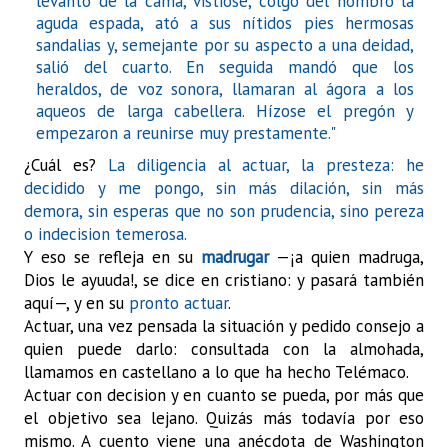
levantó de la cama, vistióse, colgó del hombro la
aguda espada, ató a sus nítidos pies hermosas
sandalias y, semejante por su aspecto a una deidad,
salió del cuarto. En seguida mandó que los
heraldos, de voz sonora, llamaran al ágora a los
aqueos de larga cabellera. Hízose el pregón y
empezaron a reunirse muy prestamente."
¿Cuál es?
La diligencia al actuar, la presteza: he
decidido y me pongo, sin más dilación, sin más
demora, sin esperas que no son prudencia, sino pereza
o indecision temerosa.
Y eso se refleja en su
madrugar
—¡a quien madruga,
Dios le ayuuda!, se dice en cristiano: y pasará también
aquí—, y en su
pronto actuar
.
Actuar, una vez pensada la situación y pedido consejo a
quien puede darlo: consultada con la almohada,
llamamos en castellano a lo que ha hecho Telémaco.
Actuar con decision y en cuanto se pueda, por más que
el objetivo sea lejano. Quizás más todavía por eso
mismo. A cuento viene una
anécdota de Washington