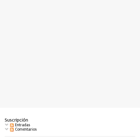
o
s
Suscripción
Entradas
Comentarios