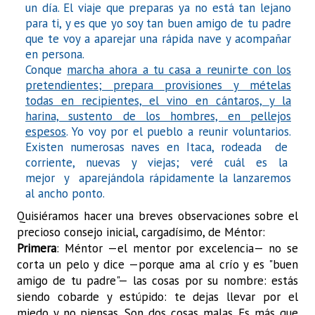
un día. El viaje que preparas ya no está tan lejano
para ti, y es que yo soy tan buen amigo de tu padre
que te voy a aparejar una rápida nave y acompañar
en persona.
Conque
marcha ahora a tu casa a reunirte con los
pretendientes; prepara provisiones y mételas
todas en recipientes, el vino en cántaros, y la
harina, sustento de los hombres, en pellejos
espesos
. Yo voy por el pueblo a reunir voluntarios.
Existen numerosas naves en Itaca, rodeada de
corriente, nuevas y viejas; veré cuál es la
mejor y aparejándola rápidamente la lanzaremos
al ancho ponto.
Quisiéramos hacer una breves observaciones sobre el
precioso consejo inicial, cargadísimo, de Méntor:
Primera
: Méntor —el mentor por excelencia— no se
corta un pelo y dice —porque ama al crío y es "buen
amigo de tu padre"— las cosas por su nombre: estás
siendo cobarde y estúpido: te dejas llevar por el
miedo y no piensas. Son dos cosas malas. Es más que