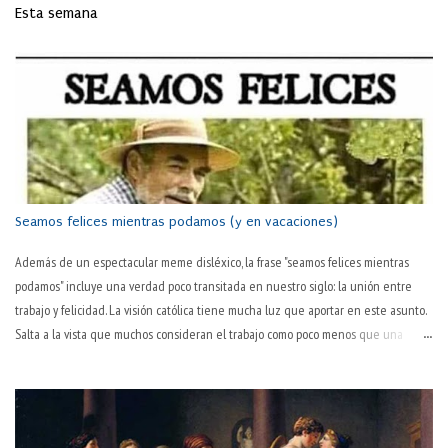
Esta semana
Seamos felices mientras podamos (y en vacaciones)
Además de un espectacular meme disléxico, la frase "seamos felices mientras
podamos" incluye una verdad poco transitada en nuestro siglo: la unión entre
trabajo y felicidad. La visión católica tiene mucha luz que aportar en este asunto.
Salta a la vista que muchos consideran el trabajo como poco menos que una
tortura en sí. "Todavía es martes" o "¡por fin es juernes!" son dos tonterías
habituales en boca de muchas personas. Que hay algo desagradable en el
trabajo, todos lo sabemos. El hablar normal —y quizás ya poco habitual— así lo
sugiere: "este pantalón lo tienes ya muy trabajado; cámbiatelo". El trabajo