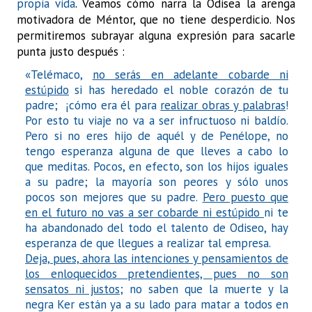
propia vida
. Veamos cómo narra la Odisea la arenga
motivadora de Méntor, que no tiene desperdicio. Nos
permitiremos subrayar alguna expresión para sacarle
punta justo después :
«Telémaco,
no serás en adelante cobarde ni
estúpido
si has heredado el noble corazón de tu
padre; ¡cómo era él para
realizar obras y palabras
!
Por esto tu viaje no va a ser infructuoso ni baldío.
Pero si no eres hijo de aquél y de Penélope, no
tengo esperanza alguna de que lleves a cabo lo
que meditas. Pocos, en efecto, son los hijos iguales
a su padre; la mayoría son peores y sólo unos
pocos son mejores que su padre.
Pero puesto que
en el futuro no vas a ser cobarde ni estúpido
ni te
ha abandonado del todo el talento de Odiseo, hay
esperanza de que llegues a realizar tal empresa.
Deja, pues, ahora las intenciones y pensamientos de
los enloquecidos pretendientes, pues no son
sensatos ni justos
; no saben que la muerte y la
negra Ker están ya a su lado para matar a todos en