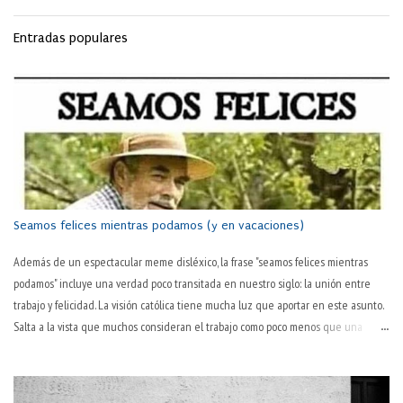
ni menos que el libro de Daniel, en su capítulo II, versículos 31 a 45 . La Biblia, sí.
Otra vez, sí. Por enésima vez, un caso en que un texto se ha hecho cultura: vida y
Entradas populares
vidilla, lo cual es un éxito (pasado) del original. No nos vendría mal recordar su
origen. Para entender mejor la expresión. Lo copio al final del post por si uno es
tan vago que no quiere hacer un click en el link. Allí, el profeta Daniel le cuenta
al rey de nombre impronunciable (Nabucodonosor) el sentido de uno de sus
sueños más perturbadores. Es importante tener presente el significado de la
metáf...
Seamos felices mientras podamos (y en vacaciones)
Además de un espectacular meme disléxico, la frase "seamos felices mientras
podamos" incluye una verdad poco transitada en nuestro siglo: la unión entre
trabajo y felicidad. La visión católica tiene mucha luz que aportar en este asunto.
Salta a la vista que muchos consideran el trabajo como poco menos que una
tortura en sí. "Todavía es martes" o "¡por fin es juernes!" son dos tonterías
habituales en boca de muchas personas. Que hay algo desagradable en el
trabajo, todos lo sabemos. El hablar normal —y quizás ya poco habitual— así lo