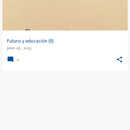
r
a
d
a
s
Futuro y educación (II)
junio 05, 2025
0