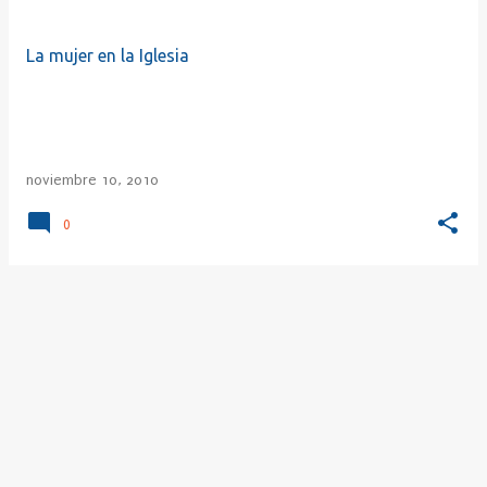
r
a
La mujer en la Iglesia
d
a
s
noviembre 10, 2010
0