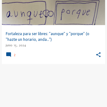
r
a
d
a
s
Fortaleza para ser libres: "aunque" y "porque" (o
"hazte un horario, anda...")
junio 15, 2024
2