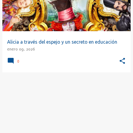
r
a
d
a
s
Alicia a través del espejo y un secreto en educación
enero 09, 2026
0