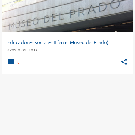
r
a
d
a
s
Educadores sociales II (en el Museo del Prado)
agosto 08, 2013
0