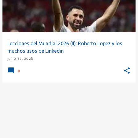
r
a
d
a
s
Lecciones del Mundial 2026 (II): Roberto Lopez y los
muchos usos de Linkedin
junio 17, 2026
0