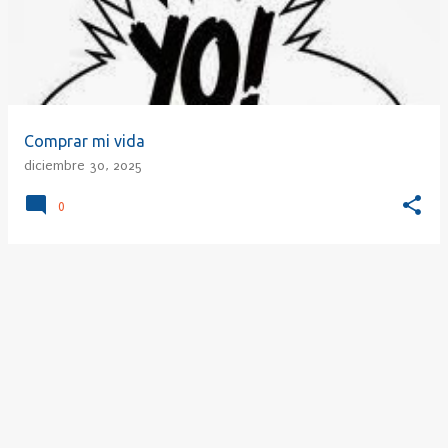
r
a
d
a
s
Comprar mi vida
diciembre 30, 2025
0