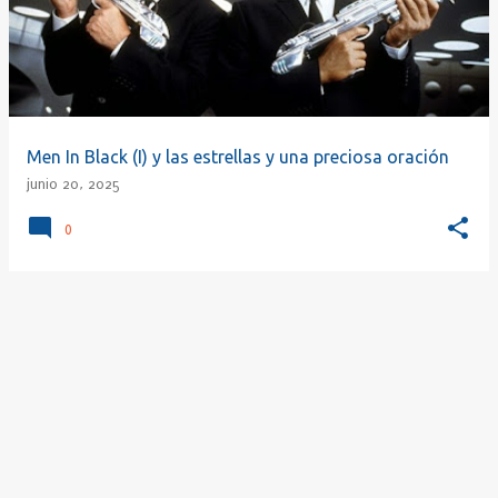
r
a
d
a
s
Men In Black (I) y las estrellas y una preciosa oración
junio 20, 2025
0