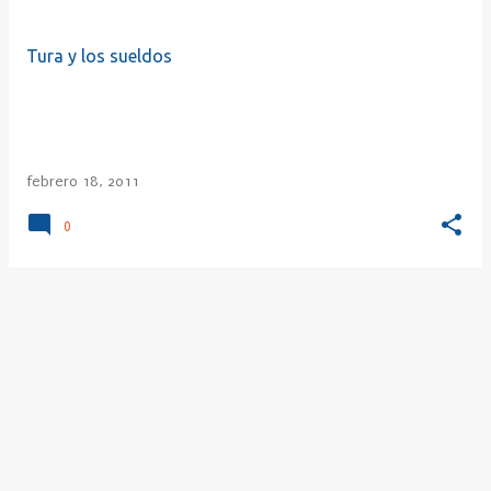
r
a
Tura y los sueldos
d
a
s
febrero 18, 2011
0