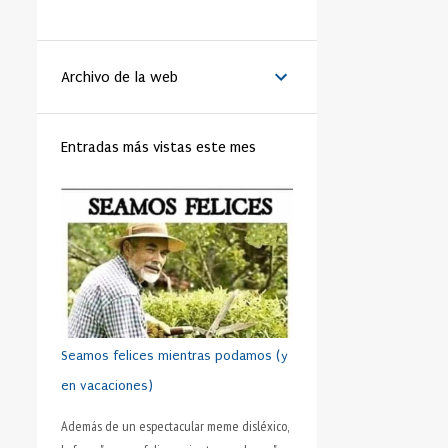
LA VANGUARDIA
51
BENEDICTO XVI
44
Archivo de la web
MATRIMONIO
44
PAPA
42
RELIGIÓN
41
FAMILIA
40
Entradas más vistas este mes
TRABAJO
40
JÓVENES
39
VIDA
39
VIRTUD
39
IGLESIA
37
MORAL
37
SHAKESPEARE
35
DINERO
35
CRISTIANISMO
34
HUMANO
34
PRUDENCIA
34
METÁFORA
33
SEXO
32
ADOLESCENTE
31
Seamos felices mientras podamos (y
HOMBRES
31
ESFUERZO
30
en vacaciones)
FÚTBOL
30
AMISTAD
28
Además de un espectacular meme disléxico,