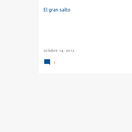
SALTO
a
El gran salto
d
a
s
octubre 14, 2012
1