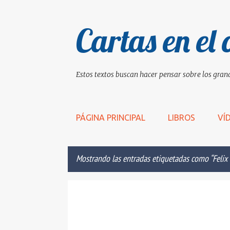
Cartas en el 
Estos textos buscan hacer pensar sobre los grand
PÁGINA PRINCIPAL
LIBROS
VÍ
Mostrando las entradas etiquetadas como
Felix
E
BIGOTE
CIENCIA
FELIX BAUMGARTNER
GUIN
n
HUMANO
POSTIVA
RECORD
REZAR
t
r