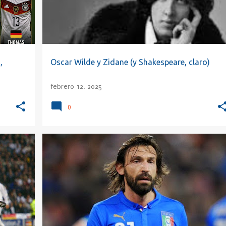
,
Oscar Wilde y Zidane (y Shakespeare, claro)
febrero 12, 2025
0
+
5
ANDREA PIRLO
EDUCACIÓN
ÉTICA
GOL
+
5