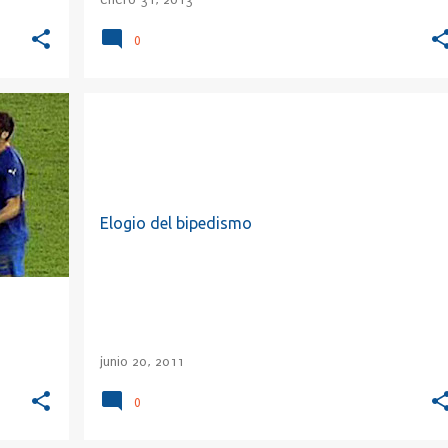
0
ANE
ANTROPOLOGÍA
BIPEDISMO
CONTADOR
+
2
+
Elogio del bipedismo
junio 20, 2011
0