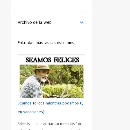
LA VANGUARDIA
51
BENEDICTO XVI
44
Archivo de la web
MATRIMONIO
44
PAPA
42
RELIGIÓN
41
FAMILIA
40
Entradas más vistas este mes
TRABAJO
40
JÓVENES
39
VIDA
39
VIRTUD
39
IGLESIA
37
MORAL
37
SHAKESPEARE
35
DINERO
35
CRISTIANISMO
34
HUMANO
34
PRUDENCIA
34
METÁFORA
33
SEXO
32
ADOLESCENTE
31
Seamos felices mientras podamos (y
HOMBRES
31
ESFUERZO
30
en vacaciones)
FÚTBOL
30
AMISTAD
28
Además de un espectacular meme disléxico,