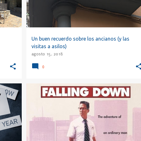
Un buen recuerdo sobre los ancianos (y las
visitas a asilos)
agosto 15, 2018
0
+
2
BELLEA
CANCIÓN
CARPE DIEM
DIOS
+
6