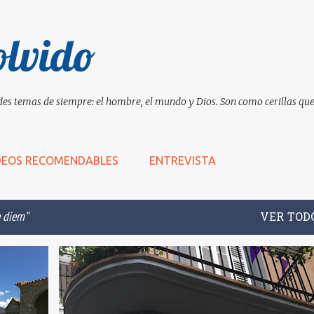
Ir al contenido principal
olvido
es temas de siempre: el hombre, el mundo y Dios. Son como cerillas que 
DEOS RECOMENDABLES
ENTREVISTA
 diem
VER TOD
+
4
ANCIANO
ASILO
BIBLIA
CANTAR
+
9