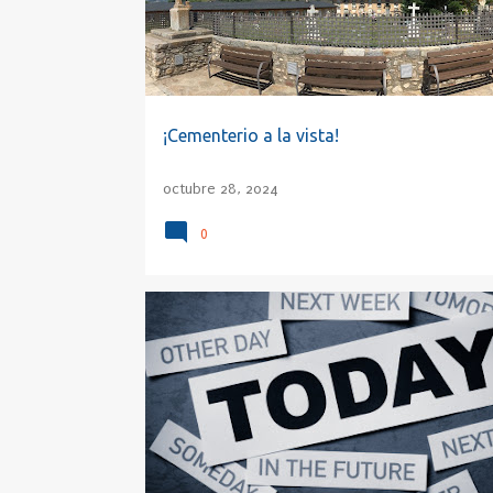
a
d
a
s
¡Cementerio a la vista!
octubre 28, 2024
0
AHORA
CAMINO
CARPE DIEM
EDUCACIÓN