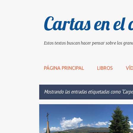
Cartas en el 
Estos textos buscan hacer pensar sobre los grand
PÁGINA PRINCIPAL
LIBROS
VÍ
Mostrando las entradas etiquetadas como
Carpe
E
ANTINATURAL
CARPE DIEM
CEMENTERIO
n
t
r