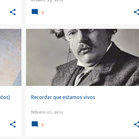
0
+
7
BUDISMO
CARPE DIEM
CHESTERTON
+
4
ntos)
Recordar que estamos vivos
febrero 01, 2012
0