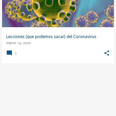
r
a
d
a
s
Lecciones (que podemos sacar) del Coronavirus
marzo 14, 2020
1