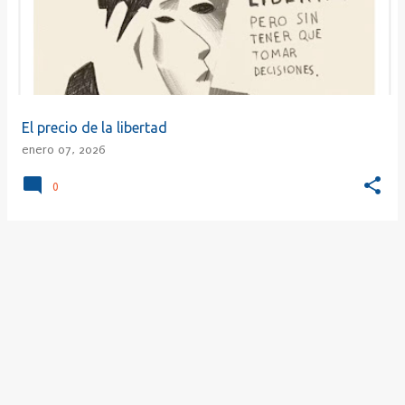
r
a
d
a
s
El precio de la libertad
enero 07, 2026
0