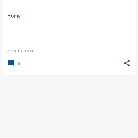
r
a
Home
d
a
s
junio 16, 2012
0