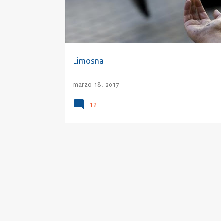
a
d
a
s
Limosna
marzo 18, 2017
12