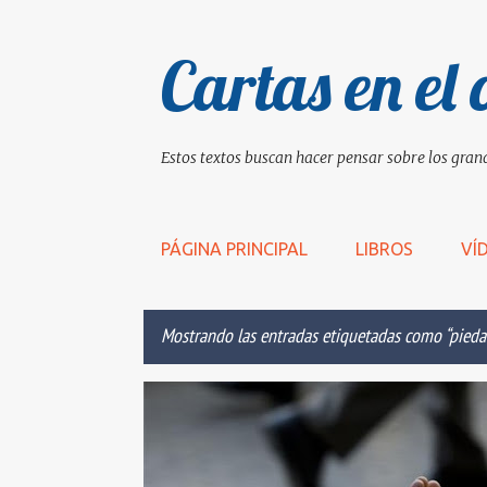
Cartas en el 
Estos textos buscan hacer pensar sobre los grand
PÁGINA PRINCIPAL
LIBROS
VÍ
Mostrando las entradas etiquetadas como
pieda
E
AMOR
CESÁREO DE ARLÉS
CUARESMA
DAR
n
t
r