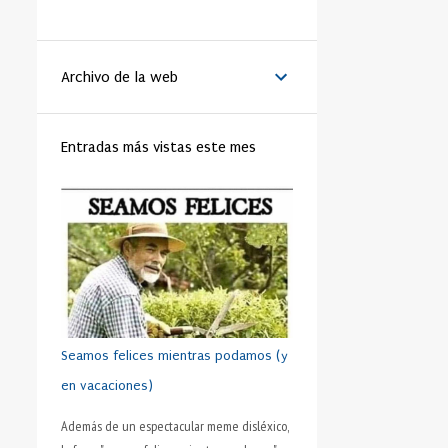
LA VANGUARDIA
51
BENEDICTO XVI
44
Archivo de la web
MATRIMONIO
44
PAPA
42
RELIGIÓN
41
FAMILIA
40
Entradas más vistas este mes
TRABAJO
40
JÓVENES
39
VIDA
39
VIRTUD
39
IGLESIA
37
MORAL
37
SHAKESPEARE
35
DINERO
35
CRISTIANISMO
34
HUMANO
34
PRUDENCIA
34
METÁFORA
33
SEXO
32
ADOLESCENTE
31
Seamos felices mientras podamos (y
HOMBRES
31
ESFUERZO
30
en vacaciones)
FÚTBOL
30
AMISTAD
28
Además de un espectacular meme disléxico,