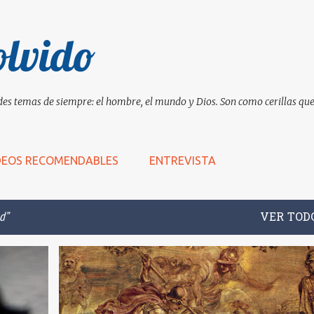
Ir al contenido principal
olvido
es temas de siempre: el hombre, el mundo y Dios. Son como cerillas que 
DEOS RECOMENDABLES
ENTREVISTA
d
VER TOD
+
7
ABORTO
CÉLULAS
CIENCIA
COMPASIÓN
+
7