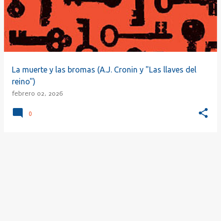
r
a
d
a
s
La muerte y las bromas (A.J. Cronin y "Las llaves del
reino")
febrero 02, 2026
0