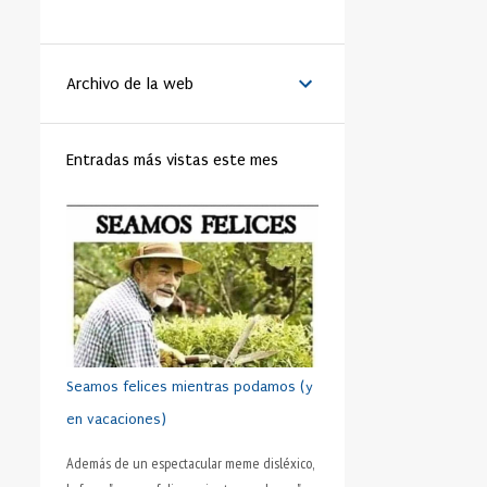
LA VANGUARDIA
51
BENEDICTO XVI
44
Archivo de la web
MATRIMONIO
44
PAPA
42
RELIGIÓN
41
FAMILIA
40
Entradas más vistas este mes
TRABAJO
40
JÓVENES
39
VIDA
39
VIRTUD
39
IGLESIA
37
MORAL
37
SHAKESPEARE
35
DINERO
35
CRISTIANISMO
34
HUMANO
34
PRUDENCIA
34
METÁFORA
33
SEXO
32
ADOLESCENTE
31
Seamos felices mientras podamos (y
HOMBRES
31
ESFUERZO
30
en vacaciones)
FÚTBOL
30
AMISTAD
28
Además de un espectacular meme disléxico,