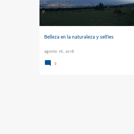
a
d
a
s
Belleza en la naturaleza y selfies
agosto 16, 2018
0