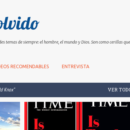
Ir al contenido principal
olvido
es temas de siempre: el hombre, el mundo y Dios. Son como cerillas que 
DEOS RECOMENDABLES
ENTREVISTA
ld Knox
VER TOD
+
4
C.S.LEWIS
DONALD TRUMP
EL HOMBRE ETERNO
+
13