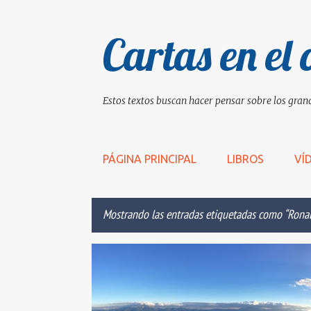
Cartas en el 
Estos textos buscan hacer pensar sobre los grand
PÁGINA PRINCIPAL
LIBROS
VÍ
Mostrando las entradas etiquetadas como
Rona
E
BELLEZA
CAPTAR
DIOS
EDUCACIÓN
n
t
r