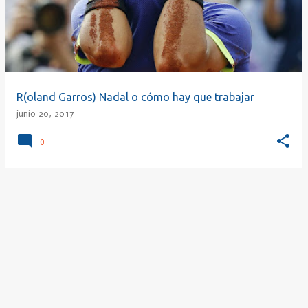
r
a
d
a
s
R(oland Garros) Nadal o cómo hay que trabajar
junio 20, 2017
0