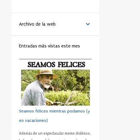
LA VANGUARDIA
51
BENEDICTO XVI
44
Archivo de la web
MATRIMONIO
44
PAPA
42
RELIGIÓN
41
FAMILIA
40
Entradas más vistas este mes
TRABAJO
40
JÓVENES
39
VIDA
39
VIRTUD
39
IGLESIA
37
MORAL
37
SHAKESPEARE
35
DINERO
35
CRISTIANISMO
34
HUMANO
34
PRUDENCIA
34
METÁFORA
33
SEXO
32
ADOLESCENTE
31
Seamos felices mientras podamos (y
HOMBRES
31
ESFUERZO
30
en vacaciones)
FÚTBOL
30
AMISTAD
28
Además de un espectacular meme disléxico,