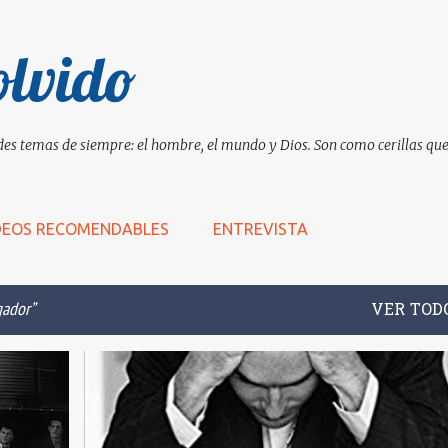
Ir al contenido principal
olvido
es temas de siempre: el hombre, el mundo y Dios. Son como cerillas que 
DEOS RECOMENDABLES
ENTREVISTA
gador
VER TOD
+
12
APOSTAR
APUESTAS
DOSTOIEVSKY
+
9