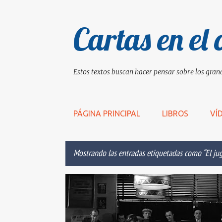
Cartas en el 
Estos textos buscan hacer pensar sobre los grand
PÁGINA PRINCIPAL
LIBROS
VÍ
Mostrando las entradas etiquetadas como
El ju
E
AMAR
AMOR
CORRECCIÓN
DARSE
n
t
r