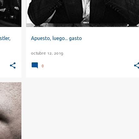
tler,
Apuesto, luego... gasto
octubre 12, 2019
0
+
9