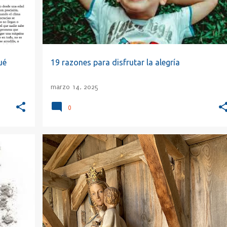
ué
19 razones para disfrutar la alegría
marzo 14, 2025
0
+
2
DIARIO JMJ
PAPA