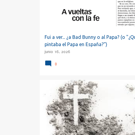
a
d
a
s
Fui a ver... ¿a Bad Bunny o al Papa? (o "¿Q
pintaba el Papa en España?")
junio 16, 2026
0
ADOLESCENTE
CENIZA
CUARESMA
CULÉ