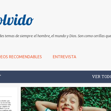
Ir al contenido principal
olvido
es temas de siempre: el hombre, el mundo y Dios. Son como cerillas que 
DEOS RECOMENDABLES
ENTREVISTA
VER TOD
+
10
ALEGRE
ALEGRÍA
AMISTAD
ARTE
+
4