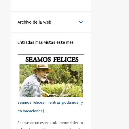
LA VANGUARDIA
51
BENEDICTO XVI
44
Archivo de la web
MATRIMONIO
44
PAPA
42
RELIGIÓN
41
FAMILIA
40
Entradas más vistas este mes
TRABAJO
40
JÓVENES
39
VIDA
39
VIRTUD
39
IGLESIA
37
MORAL
37
SHAKESPEARE
35
DINERO
35
CRISTIANISMO
34
HUMANO
34
PRUDENCIA
34
METÁFORA
33
SEXO
32
ADOLESCENTE
31
Seamos felices mientras podamos (y
HOMBRES
31
ESFUERZO
30
en vacaciones)
FÚTBOL
30
AMISTAD
28
Además de un espectacular meme disléxico,