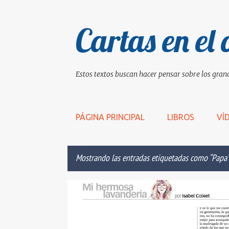
Cartas en el 
Estos textos buscan hacer pensar sobre los grand
PÁGINA PRINCIPAL
LIBROS
VÍ
Mostrando las entradas etiquetadas como
Papa
E
ADULTOS
APOSTOLADO
BAD BUNNY
BIEN
n
t
r