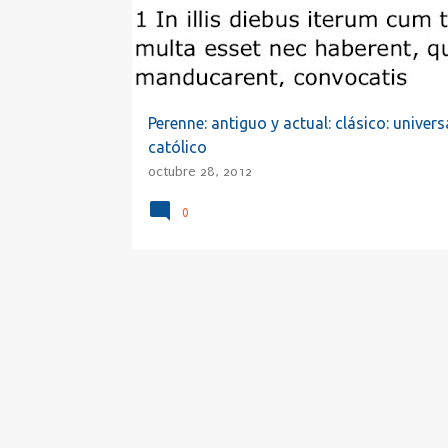
a
d
a
s
Perenne: antiguo y actual: clásico: universa
católico
octubre 28, 2012
0