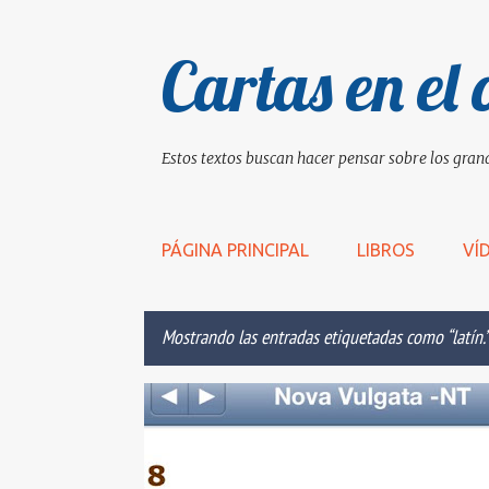
Cartas en el 
Estos textos buscan hacer pensar sobre los grand
PÁGINA PRINCIPAL
LIBROS
VÍ
Mostrando las entradas etiquetadas como
latín.
E
ACTUAL
CATÓLICO
CLÁSICO
IGLESIA
n
t
r