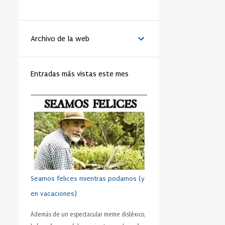
LA VANGUARDIA
51
BENEDICTO XVI
44
Archivo de la web
MATRIMONIO
44
PAPA
42
RELIGIÓN
41
FAMILIA
40
Entradas más vistas este mes
TRABAJO
40
JÓVENES
39
VIDA
39
VIRTUD
39
IGLESIA
37
MORAL
37
SHAKESPEARE
35
DINERO
35
CRISTIANISMO
34
HUMANO
34
PRUDENCIA
34
METÁFORA
33
SEXO
32
ADOLESCENTE
31
Seamos felices mientras podamos (y
HOMBRES
31
ESFUERZO
30
en vacaciones)
FÚTBOL
30
AMISTAD
28
Además de un espectacular meme disléxico,