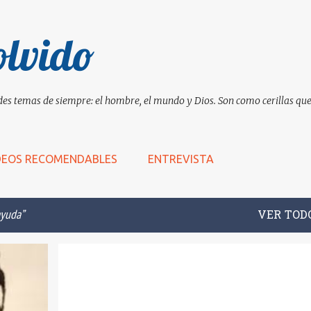
Ir al contenido principal
olvido
es temas de siempre: el hombre, el mundo y Dios. Son como cerillas que 
DEOS RECOMENDABLES
ENTREVISTA
ayuda
VER TOD
ARTISTA
AUTOAYUDA
AUTORREFERENCIAL
+
8
+