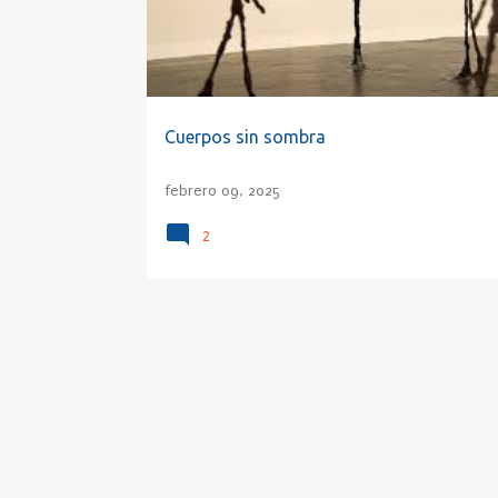
a
d
a
s
Cuerpos sin sombra
febrero 09, 2025
2