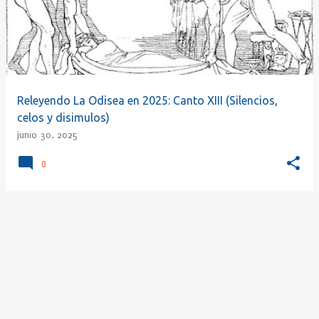
r
a
d
a
s
Releyendo La Odisea en 2025: Canto XIII (Silencios,
celos y disimulos)
junio 30, 2025
0