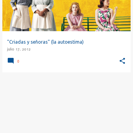
r
a
d
a
s
"Criadas y señoras" (la autoestima)
julio 17, 2012
0