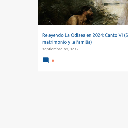
a
d
a
s
Releyendo La Odisea en 2024: Canto VI (S
matrimonio y la familia)
septiembre 02, 2024
0