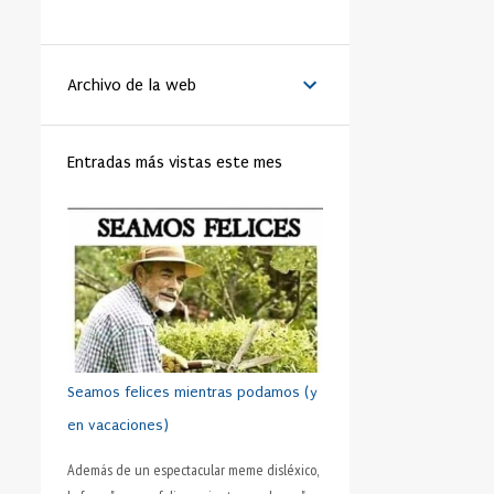
LA VANGUARDIA
51
BENEDICTO XVI
44
Archivo de la web
MATRIMONIO
44
PAPA
42
RELIGIÓN
41
FAMILIA
40
Entradas más vistas este mes
TRABAJO
40
JÓVENES
39
VIDA
39
VIRTUD
39
IGLESIA
37
MORAL
37
SHAKESPEARE
35
DINERO
35
CRISTIANISMO
34
HUMANO
34
PRUDENCIA
34
METÁFORA
33
SEXO
32
ADOLESCENTE
31
Seamos felices mientras podamos (y
HOMBRES
31
ESFUERZO
30
en vacaciones)
FÚTBOL
30
AMISTAD
28
Además de un espectacular meme disléxico,