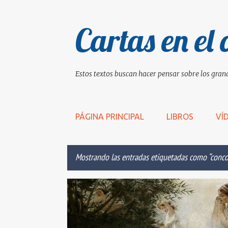
Cartas en el 
Estos textos buscan hacer pensar sobre los grand
PÁGINA PRINCIPAL
LIBROS
VÍ
Mostrando las entradas etiquetadas como
conco
E
CONCORDIA
CORAZÓN
DESNUDEZ
n
t
r