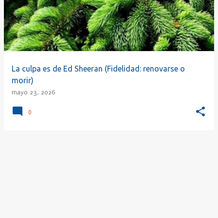
r
a
d
a
s
La culpa es de Ed Sheeran (Fidelidad: renovarse o
morir)
mayo 23, 2026
0