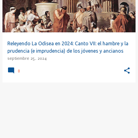
r
a
d
a
s
Releyendo La Odisea en 2024: Canto VII: el hambre y la
prudencia (e imprudencia) de los jóvenes y ancianos
septiembre 25, 2024
0