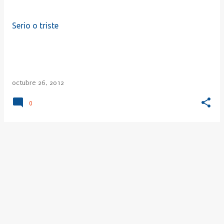
r
a
Serio o triste
d
a
s
octubre 26, 2012
0