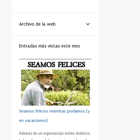
LA VANGUARDIA
51
BENEDICTO XVI
44
Archivo de la web
MATRIMONIO
44
PAPA
42
RELIGIÓN
41
FAMILIA
40
Entradas más vistas este mes
TRABAJO
40
JÓVENES
39
VIDA
39
VIRTUD
39
IGLESIA
37
MORAL
37
SHAKESPEARE
35
DINERO
35
CRISTIANISMO
34
HUMANO
34
PRUDENCIA
34
METÁFORA
33
SEXO
32
ADOLESCENTE
31
Seamos felices mientras podamos (y
HOMBRES
31
ESFUERZO
30
en vacaciones)
FÚTBOL
30
AMISTAD
28
Además de un espectacular meme disléxico,