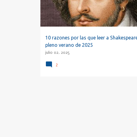
a
d
a
s
10 razones por las que leer a Shakespear
pleno verano de 2025
julio 02, 2025
2