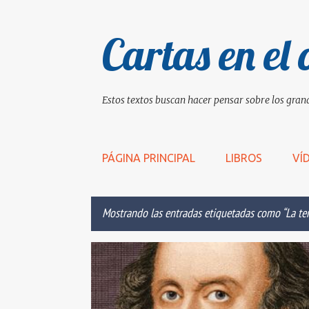
Cartas en el 
Estos textos buscan hacer pensar sobre los grand
PÁGINA PRINCIPAL
LIBROS
VÍ
Mostrando las entradas etiquetadas como
La t
E
ANTONIO Y CLEOPATRA
CLÁSICO
EL REY LEAR
n
t
r