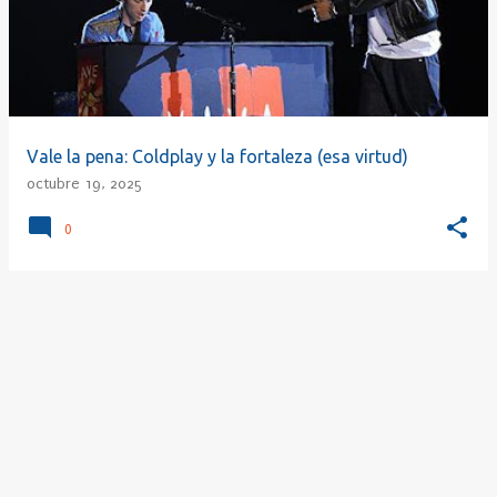
r
a
d
a
s
Vale la pena: Coldplay y la fortaleza (esa virtud)
octubre 19, 2025
0