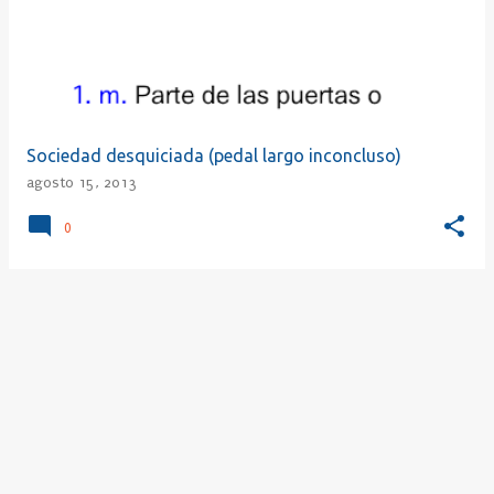
r
a
d
a
s
Sociedad desquiciada (pedal largo inconcluso)
agosto 15, 2013
0